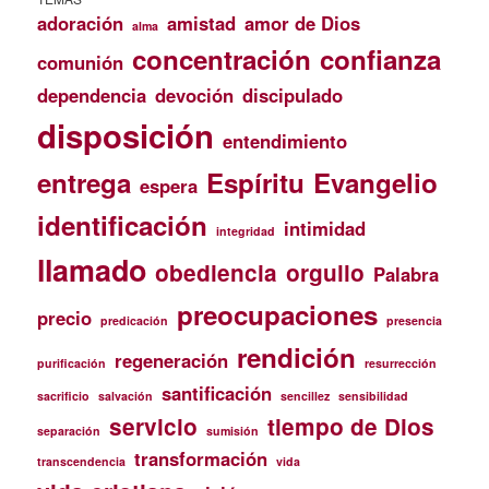
adoración
amistad
amor de Dios
alma
concentración
confianza
comunión
dependencia
devoción
discipulado
disposición
entendimiento
entrega
Espíritu
Evangelio
espera
identificación
intimidad
integridad
llamado
obediencia
orgullo
Palabra
preocupaciones
precio
predicación
presencia
rendición
regeneración
purificación
resurrección
santificación
sacrificio
salvación
sencillez
sensibilidad
servicio
tiempo de Dios
separación
sumisión
transformación
transcendencia
vida