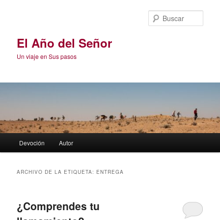
Ir
Ir
al
al
Busc
contenido
contenido
principal
secundario
El Año del Señor
Un viaje en Sus pasos
Menú
Devoción
Autor
principal
ARCHIVO DE LA ETIQUETA:
ENTREGA
¿Comprendes tu