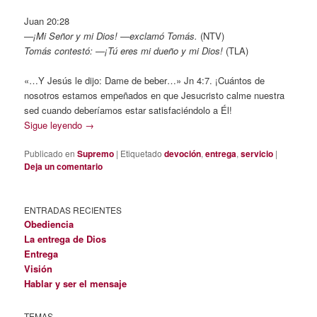
Juan 20:28
—¡Mi Señor y mi Dios! —exclamó Tomás.
(NTV)
Tomás contestó: —¡Tú eres mi dueño y mi Dios!
(TLA)
«…Y Jesús le dijo: Dame de beber…» Jn 4:7. ¡Cuántos de
nosotros estamos empeñados en que Jesucristo calme nuestra
sed cuando deberíamos estar satisfaciéndolo a Él!
Sigue leyendo
→
Publicado en
Supremo
|
Etiquetado
devoción
,
entrega
,
servicio
|
Deja un comentario
ENTRADAS RECIENTES
Obediencia
La entrega de Dios
Entrega
Visión
Hablar y ser el mensaje
TEMAS