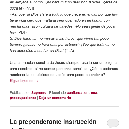
es arrojada al horno, ¿no hará mucho más por ustedes, gente de
poca fe?
(NVI)
«Así que, si Dios viste a todo lo que crece en el campo, que hoy
tiene vida pero que mañana será quemado en un horno, con
mucha más razón cuidará de ustedes. ¡No sean gente de poca
fe!»
(PDT)
Si Dios hace tan hermosas a las flores, que viven tan poco
tiempo, ¿acaso no hará más por ustedes? ¡Veo que todavía no
han aprendido a confiar en Dios!
(TLA)
Una afirmación sencilla de Jesús siempre resulta ser un enigma
para nosotros, si no somos personas sencillas. ¿Cómo podemos
mantener la simplicidad de Jesús para poder entenderlo?
Sigue leyendo
→
Publicado en
Supremo
|
Etiquetado
confianza
,
entrega
,
preocupaciones
|
Deja un comentario
La preponderante instrucción