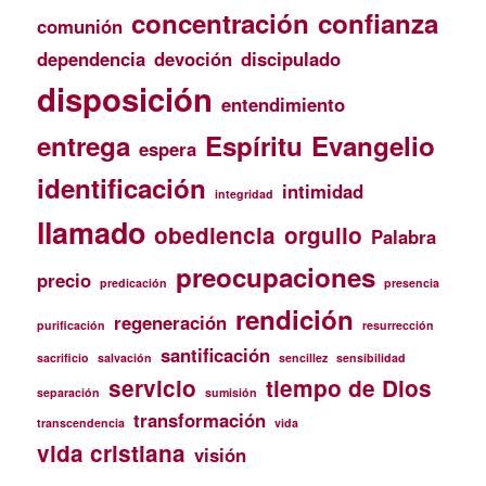
concentración
confianza
comunión
dependencia
devoción
discipulado
disposición
entendimiento
entrega
Espíritu
Evangelio
espera
identificación
intimidad
integridad
llamado
obediencia
orgullo
Palabra
preocupaciones
precio
predicación
presencia
rendición
regeneración
purificación
resurrección
santificación
sacrificio
salvación
sencillez
sensibilidad
servicio
tiempo de Dios
separación
sumisión
transformación
transcendencia
vida
vida cristiana
visión