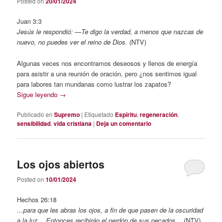
Posted on
20/01/2024
Juan 3:3
Jesús le respondió: —Te digo la verdad, a menos que nazcas de
nuevo, no puedes ver el reino de Dios.
(NTV)
Algunas veces nos encontramos deseosos y llenos de energía
para asistir a una reunión de oración, pero ¿nos sentimos igual
para labores tan mundanas como lustrar los zapatos?
Sigue leyendo
→
Publicado en
Supremo
|
Etiquetado
Espíritu
,
regeneración
,
sensibilidad
,
vida cristiana
|
Deja un comentario
Los ojos abiertos
Posted on
10/01/2024
Hechos 26:18
…para que les abras los ojos, a fin de que pasen de la oscuridad
a la luz… Entonces recibirán el perdón de sus pecados…
(NTV)