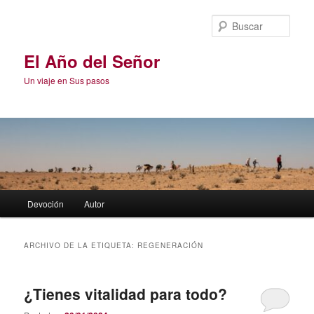
Ir
Ir
al
al
Busc
contenido
contenido
principal
secundario
El Año del Señor
Un viaje en Sus pasos
Menú
Devoción
Autor
principal
ARCHIVO DE LA ETIQUETA:
REGENERACIÓN
¿Tienes vitalidad para todo?