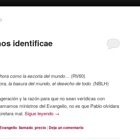
O
os identificae
hora como la escoria del mundo
… (RV60)
ora, la basura del mundo, el desecho de todo.
(NBLH)
geración y la razón para que no sean verídicas con
llamamos ministros del Evangelio, no es que Pablo olvidara
rpretara mal.
Sigue leyendo
→
Evangelio
,
llamado
,
precio
|
Deja un comentario