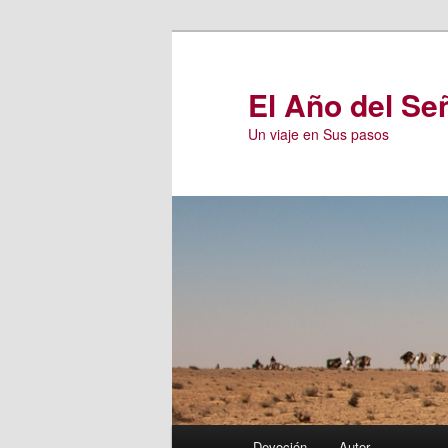
Ir
Ir
al
al
contenido
contenido
El Año del Se
principal
secundario
Un viaje en Sus pasos
Menú
Devoción
Autor