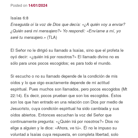
Posted on
14/01/2024
Isaías 6:8
Enseguida oí la voz de Dios que decía: «¿A quién voy a enviar?
¿Quién será mi mensajero?» Yo respondí: «Envíame a mí, yo
seré tu mensajero.»
(TLA)
El Señor no le dirigió su llamado a Isaías, sino que el profeta le
oyó decir: «¿quién irá por nosotros?» El llamado divino no es
sólo para unos pocos escogidos; es para todo el mundo.
Si escucho o no su llamado depende de la condición de mis
oídos y lo que oigo exactamente depende de mi actitud
espiritual. Pues muchos son llamados, pero pocos escogidos (Mt
22:14). Es decir, pocos prueban que son los escogidos. Éstos
son los que han entrado en una relación con Dios por medio de
Jesucristo, cuya condición espiritual ha sido cambiada y sus
oídos abiertos. Entonces escuchan la voz del Señor que
continuamente pregunta: «¿Quién irá por nosotros?» Dios no
elige a alguien y le dice: «Ahora, ve tú». Él no le impuso su
voluntad a Isaías cuya respuesta, en completa libertad, solo