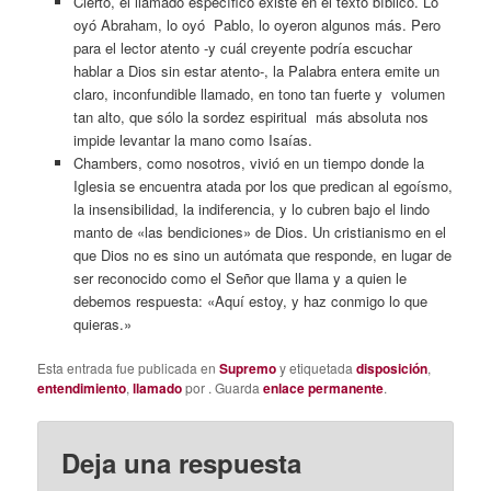
Cierto, el llamado específico existe en el texto bíblico. Lo
oyó Abraham, lo oyó Pablo, lo oyeron algunos más. Pero
para el lector atento -y cuál creyente podría escuchar
hablar a Dios sin estar atento-, la Palabra entera emite un
claro, inconfundible llamado, en tono tan fuerte y volumen
tan alto, que sólo la sordez espiritual más absoluta nos
impide levantar la mano como Isaías.
Chambers, como nosotros, vivió en un tiempo donde la
Iglesia se encuentra atada por los que predican al egoísmo,
la insensibilidad, la indiferencia, y lo cubren bajo el lindo
manto de «las bendiciones» de Dios. Un cristianismo en el
que Dios no es sino un autómata que responde, en lugar de
ser reconocido como el Señor que llama y a quien le
debemos respuesta: «Aquí estoy, y haz conmigo lo que
quieras.»
Esta entrada fue publicada en
Supremo
y etiquetada
disposición
,
entendimiento
,
llamado
por
. Guarda
enlace permanente
.
Deja una respuesta