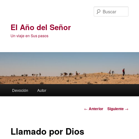
Ir
al
Busc
contenido
principal
El Año del Señor
Un viaje en Sus pasos
Menú
Devoción
Autor
principal
Navegación
←
Anterior
Siguiente
→
de
entradas
Llamado por Dios