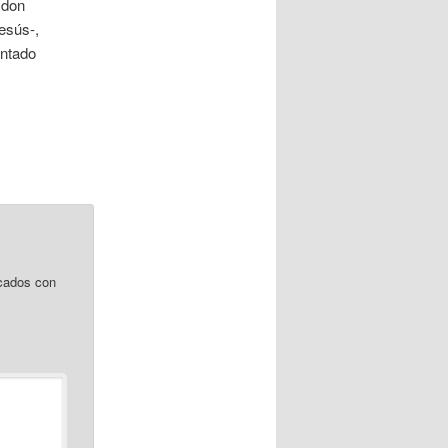
 don
Jesús-,
antado
cados con