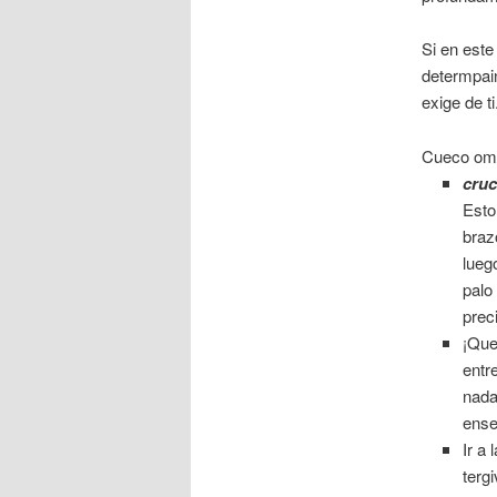
Si en este
determpain
exige de ti
Cueco ome
cru
Esto
braz
lueg
palo
prec
¡Que
entr
nada
ense
Ir a
terg