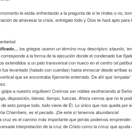
 momento te estás enfrentando a la pregunta de si te rindes o no, tom
ación de atravesar la crisis, entrégalo todo y Dios te hará apto para 
.
ntariod
cificado…
los griegos usaron un término muy descripivo:
stauróo
, ‘e
 corresponde a la forma de la ejecución donde el condenado fue fijad
os extendidos a un palo transversal con hueco en el centro (el patíbu
o fue levantado (halado con cuerdas) hasta enroscar desde arribas s
 vertical que se encontraba fijamente enterrado. De ahí que ‘empalar
iso.
 golpe a nuestro orgulloen! Creímos ser nobles esofreciendo al Seño
ega, disposición, bienes, tiempo, fuerzas. Ahora vemos que no le po
 de esto porque todo, todo viene de Él. Lo único que nos queda por e
ña Chambers, es el pecado. ¡De este sí tenemos abundancia!
 la cruz es el camino más importante que jamás podemos emprender.
iversada interpretación de la cruz de Cristo como la cnruz que ayuda 