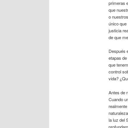
primeras e
que nuest
o nuestros
único que 
justicia r
de que me
Después e
etapas de 
que tenem
control so
vida? ¿Que
Antes de 
Cuando un
realmente 
naturaleza
la luz del
profundam