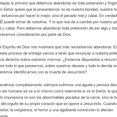
tapas lo primero que debemos abandonar es toda pretensión y fingim
ro Señor quiere que le presentemos no es nuestra bondad, nuestra h
 esfuerzos por hacer lo mejor, sino el pecado real y cabal. En verdad
Él puede tomar de nosotros. Y lo que nos da a cambio por nuestro p
eal y cabal. Pero debemos abandonar toda pretensión de ser algo y to
recemos consideración por parte de Dios.
l Espíritu de Dios nos mostrará qué más necesitamos abandonar. En
este proceso de entrega vamos a tener que renunciar a nuestra pret
os derecho sobre nosotros mismos. ¿Estamos dispuestos a renuncia
bre todo lo que poseemos, sobre nuestros deseos y todo lo demás e
remos identificarnos con la muerte de Jesucristo?
rendirnos completamente, siempre sufrimos una aguda y penosa desi
 ser humano se ve a sí mismo como realmente lo ve el Señor, lo qu
lo impresiona no son los abominables pecados de la carne, sino la ho
 del orgullo de su propio corazón que se opone a Jesucristo. Cuando
 Señor, la vergüenza, el horror y una agobiante convicción lo afectan
ente.