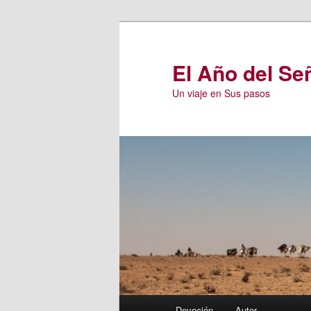
Ir
al
contenido
El Año del Se
principal
Un viaje en Sus pasos
Menú
Devoción
Autor