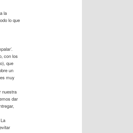
a la
todo lo que
mpalar’.
o, con los
lo), que
obre un
’ es muy
r nuestra
demos dar
ntregar,
 La
evitar