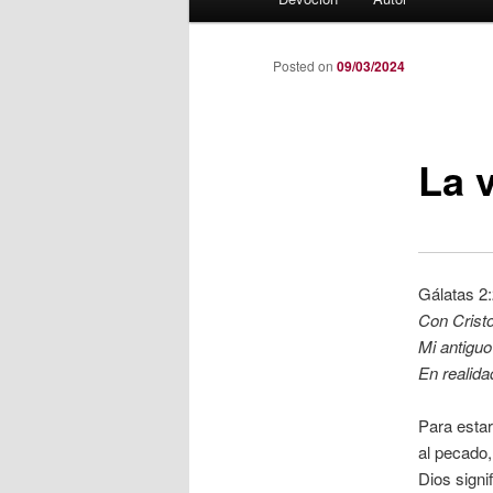
principal
Posted on
09/03/2024
La 
Gálatas 2
Con Crist
Mi antiguo
En realida
Para estar
al pecado,
Dios sign