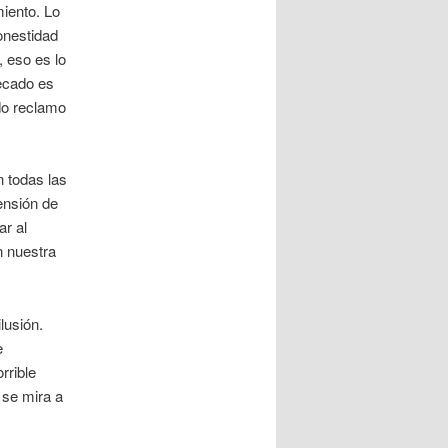
iento. Lo
onestidad
, eso es lo
ecado es
do reclamo
 todas las
ensión de
r al
n nuestra
lusión.
e
rrible
 se mira a