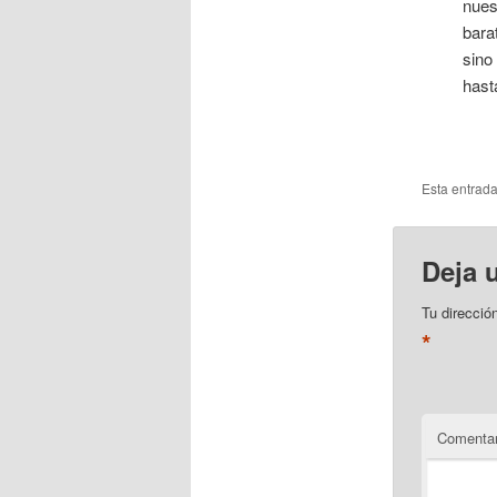
nues
bara
sino
hast
Esta entrad
Deja 
Tu direcció
*
Comentar