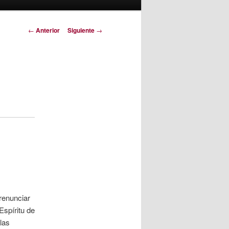
Navegación
←
Anterior
Siguiente
→
de
entradas
 renunciar
Espíritu de
las