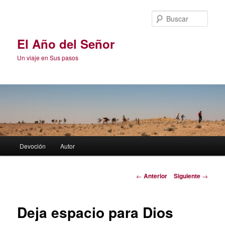
Ir
al
Busc
contenido
principal
El Año del Señor
Un viaje en Sus pasos
Menú
Devoción
Autor
principal
Navegación
←
Anterior
Siguiente
→
de
entradas
Deja espacio para Dios